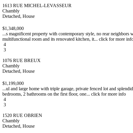
1613 RUE MICHEL-LEVASSEUR
Chambly
Detached, House
$1,348,000
...s magnificent property with contemporary style, no rear neighbors wi
multifunctional room and its renovated kitchen, it... click for more inf
4
3
1076 RUE BREUX
Chambly
Detached, House
$1,199,000
...ul and large home with triple garage, private fenced lot and splendi
bedrooms, 2 bathrooms on the first floor, one... click for more info
4
3
1520 RUE OBRIEN
Chambly
Detached, House