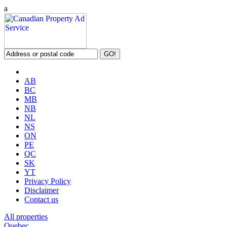
a
AB
BC
MB
NB
NL
NS
ON
PE
QC
SK
YT
Privacy Policy
Disclaimer
Contact us
All properties
Quebec