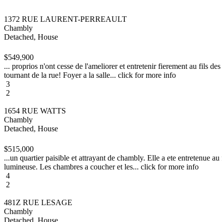
1372 RUE LAURENT-PERREAULT
Chambly
Detached, House
$549,900
... proprios n'ont cesse de l'ameliorer et entretenir fierement au fils des
tournant de la rue! Foyer a la salle... click for more info
3
2
1654 RUE WATTS
Chambly
Detached, House
$515,000
...un quartier paisible et attrayant de chambly. Elle a ete entretenue a
lumineuse. Les chambres a coucher et les... click for more info
4
2
481Z RUE LESAGE
Chambly
Detached, House