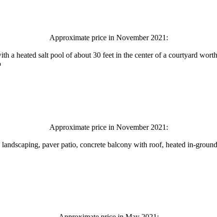
Approximate price in November 2021:
th a heated salt pool of about 30 feet in the center of a courtyard worth
o
Approximate price in November 2021:
d landscaping, paver patio, concrete balcony with roof, heated in-ground 
Approximate price in May 2021: