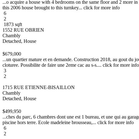
...o acquire a house with 4 bedrooms on the same floor and 2 more in t
this 2006 house brought to this turnkey... click for more info
6
2
1873 sqft
1552 RUE OBRIEN
Chambly
Detached, House
$679,000
...un quartier mature et en demande. Construction 2018, au gout du jo
cloturee. Possibilite de faire une 2eme cac au s-s.... click for more info
3
2
1715 RUE ETIENNE-BISAILLON
Chambly
Detached, House
$499,950
...ches du parc, 6 chambres dont une est 1 bureau, et une qui au garag
piscine hors terre. Ecole madeleine brousseau,... click for more info
6
2