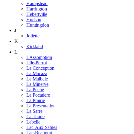
Hampstead
Harrington
Hebertville
Hudson
Huntingdon
J
Joliette
K
Kirkland
L
LAssomption
LIle-Perrot
La Conception
La Macaza
La Malbaie
La Minerve
La Peche
La Pocatiere
La Prairie
La Presentation
La Sarre
La Tuque
Labelle
Lac-Aux-Sables
Lac-Beauport