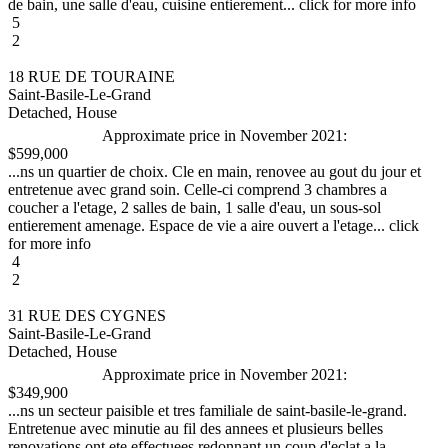
de bain, une salle d'eau, cuisine entierement... click for more info
5
2
18 RUE DE TOURAINE
Saint-Basile-Le-Grand
Detached, House
Approximate price in November 2021:
$599,000
...ns un quartier de choix. Cle en main, renovee au gout du jour et
entretenue avec grand soin. Celle-ci comprend 3 chambres a
coucher a l'etage, 2 salles de bain, 1 salle d'eau, un sous-sol
entierement amenage. Espace de vie a aire ouvert a l'etage... click
for more info
4
2
31 RUE DES CYGNES
Saint-Basile-Le-Grand
Detached, House
Approximate price in November 2021:
$349,900
...ns un secteur paisible et tres familiale de saint-basile-le-grand.
Entretenue avec minutie au fil des annees et plusieurs belles
renovations ont ete effectuees redonnant un coup d'eclat a la