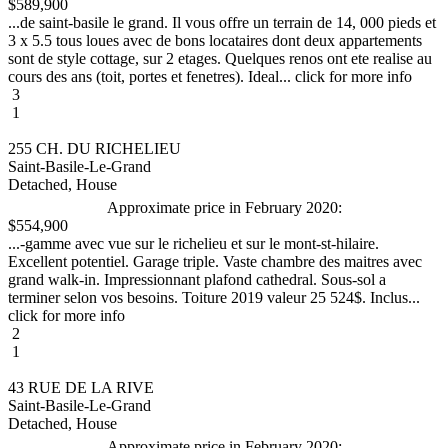
$589,900
...de saint-basile le grand. Il vous offre un terrain de 14, 000 pieds et
3 x 5.5 tous loues avec de bons locataires dont deux appartements
sont de style cottage, sur 2 etages. Quelques renos ont ete realise au
cours des ans (toit, portes et fenetres). Ideal... click for more info
3
1
255 CH. DU RICHELIEU
Saint-Basile-Le-Grand
Detached, House
Approximate price in February 2020:
$554,900
...-gamme avec vue sur le richelieu et sur le mont-st-hilaire.
Excellent potentiel. Garage triple. Vaste chambre des maitres avec
grand walk-in. Impressionnant plafond cathedral. Sous-sol a
terminer selon vos besoins. Toiture 2019 valeur 25 524$. Inclus...
click for more info
2
1
43 RUE DE LA RIVE
Saint-Basile-Le-Grand
Detached, House
Approximate price in February 2020: