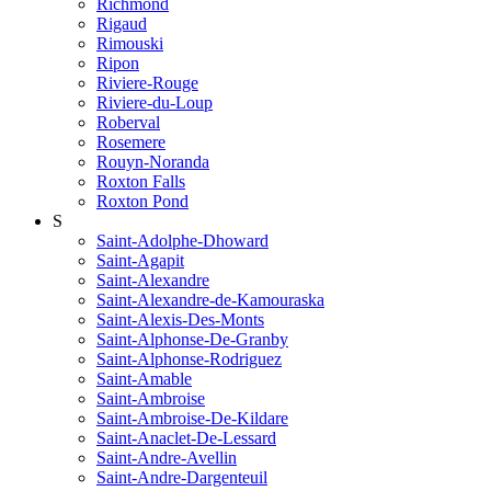
Richmond
Rigaud
Rimouski
Ripon
Riviere-Rouge
Riviere-du-Loup
Roberval
Rosemere
Rouyn-Noranda
Roxton Falls
Roxton Pond
S
Saint-Adolphe-Dhoward
Saint-Agapit
Saint-Alexandre
Saint-Alexandre-de-Kamouraska
Saint-Alexis-Des-Monts
Saint-Alphonse-De-Granby
Saint-Alphonse-Rodriguez
Saint-Amable
Saint-Ambroise
Saint-Ambroise-De-Kildare
Saint-Anaclet-De-Lessard
Saint-Andre-Avellin
Saint-Andre-Dargenteuil