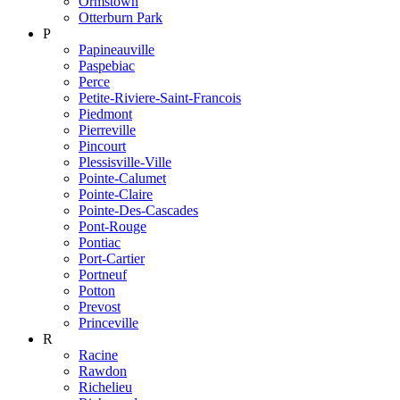
Ormstown
Otterburn Park
P
Papineauville
Paspebiac
Perce
Petite-Riviere-Saint-Francois
Piedmont
Pierreville
Pincourt
Plessisville-Ville
Pointe-Calumet
Pointe-Claire
Pointe-Des-Cascades
Pont-Rouge
Pontiac
Port-Cartier
Portneuf
Potton
Prevost
Princeville
R
Racine
Rawdon
Richelieu