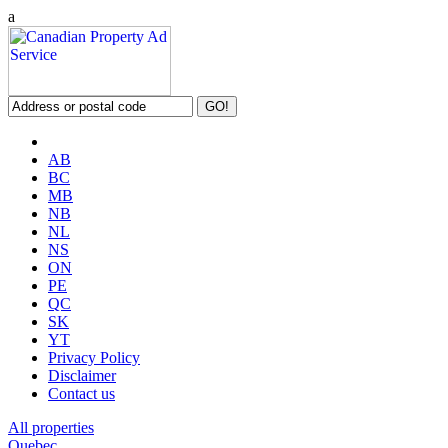
a
AB
BC
MB
NB
NL
NS
ON
PE
QC
SK
YT
Privacy Policy
Disclaimer
Contact us
All properties
Quebec