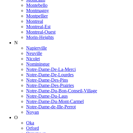
Montebello
Montmagny
Montpellier
Montreal
Montreal-Est
Montreal-Ouest
Morin-Heights
N
Napierville
Neuville
Nicolet
Nominingue
Notre-Dame-De-La-Merci
Notre-Dame-De-Lourdes
Notre-Dame-Des-Pins
Notre-Dame-Des-Prairies
Notre-Dame-Du-Bon-Conseil-Village
Notre-Dame-Du-Laus
Notre-Dame-Du-Mont-Carmel
Notre-Dame-de-lIle-Perrot
Noyan
O
Oka
Orford