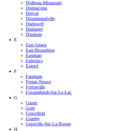
Dolbeau-Mistassini
Donnacona
Dorval
Drummondville
Dudswell
Duhamel
Dunham
E
East Angus
East Broughton
Eastman
Entrelacs
Esterel
F
Farnham
Ferme-Neuve
Forestville
Fossambault-Sur-Le-Lac
G
Gaspe
Gore
Gracefield
Granby
Grenville-Sur-La-Rouge
H