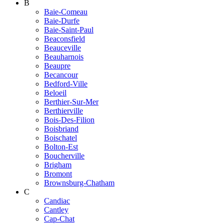
B
Baie-Comeau
Baie-Durfe
Baie-Saint-Paul
Beaconsfield
Beauceville
Beauharnois
Beaupre
Becancour
Bedford-Ville
Beloeil
Berthier-Sur-Mer
Berthierville
Bois-Des-Filion
Boisbriand
Boischatel
Bolton-Est
Boucherville
Brigham
Bromont
Brownsburg-Chatham
C
Candiac
Cantley
Cap-Chat