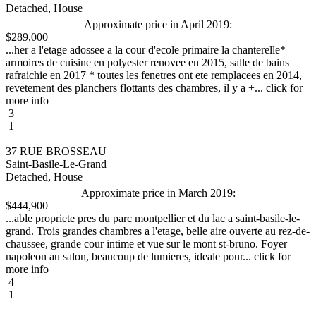
Detached, House
Approximate price in April 2019:
$289,000
...her a l'etage adossee a la cour d'ecole primaire la chanterelle*
armoires de cuisine en polyester renovee en 2015, salle de bains
rafraichie en 2017 * toutes les fenetres ont ete remplacees en 2014,
revetement des planchers flottants des chambres, il y a +... click for
more info
3
1
37 RUE BROSSEAU
Saint-Basile-Le-Grand
Detached, House
Approximate price in March 2019:
$444,900
...able propriete pres du parc montpellier et du lac a saint-basile-le-
grand. Trois grandes chambres a l'etage, belle aire ouverte au rez-de-
chaussee, grande cour intime et vue sur le mont st-bruno. Foyer
napoleon au salon, beaucoup de lumieres, ideale pour... click for
more info
4
1