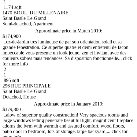
1
1174 sqft
1470 BOUL. DU MILLENAIRE
Saint-Basile-Le-Grand
Semi-detached, Apartment
Approximate price in March 2019:
$174,900
...ez-de-jardin tres lumineuse de par son orientation soleil et sa
grande fenestration. Ce superbe quatre et demi entretenu de facon
impeccable vous presente un look jeune, zen et invitant avec des
couleurs sobres mais tendances. Sa disposition fonctionnelle... click
for more info
2
1
895 sqft
296 RUE PRINCIPALE
Saint-Basile-Le-Grand
Detached, House
Approximate price in January 2019:
$379,800
...alow of superior quality construction! Very spacious rooms and
large windows letting penetrate beautiful light, magnificent fireplace
adorns the lvrm with warmth and assured comfort, wood floors,
patio door in bedroom, lots of storage, large backyard,... click for
more info