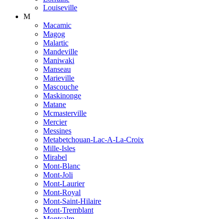
Louiseville
M
Macamic
Magog
Malartic
Mandeville
Maniwaki
Manseau
Marieville
Mascouche
Maskinonge
Matane
Mcmasterville
Mercier
Messines
Metabetchouan-Lac-A-La-Croix
Mille-Isles
Mirabel
Mont-Blanc
Mont-Joli
Mont-Laurier
Mont-Royal
Mont-Saint-Hilaire
Mont-Tremblant
Montcalm