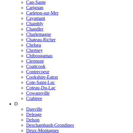
Cap-Sante
Carignan
Carleton-sur-Mer
Cayamant
Chambly
Chandler
Charlemagne
Chateau-Richer
Chelsea
Chertsey
Chibougamau
Clermont
Coaticook
Contrecoeur
Cookshire-Eaton
Cote-Saint-Luc
Coteau-Du-Lac
Cowansville
Crabtree
D
Danville
Deleage
Delson
Deschambault-Grondines
Deux-Montagnes