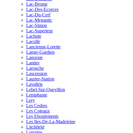
Lac-Brome
Lac-Des-Ecorces
Lac-Du-Cerf
Lac-Megantic
Lac-Simon
Lac-Superieur
Lachute
Lacolle
Lancienne-Lorette
Lange-Gardien
Lanoraie
Lantier
Larouche
Lascension
Laurier-Station
Lavaltrie
Lebel-Sur-Quevillon
Lepiphanie
Lery
Les Cedres
Les Coteaux
Les Eboulements
Les Iles-De-La-Madeleine
Litchfield
Lorraine